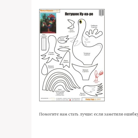
Помогите нам стать лучше: если заметили ошиб