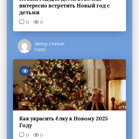
интересно встретить Новый год с
детьми
0
0
Автор статьи:
happy
Как украсить ёлку к Новому 2025
Году
0
0