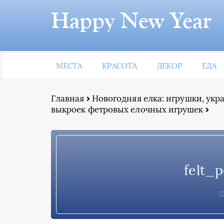
Happy New Year
МЕСТА
КРАСОТА
ДЕКОР
ЕДА
Главная
Новогодняя елка: игрушки, ук
выкроек фетровых елочных игрушек
felt_