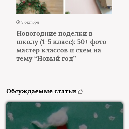
1 октября
Елка из мишуры и
ото
гирлянды на стене – 50+
на
идей настенной елки
Обсуждаемые статьи