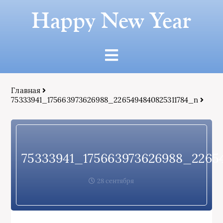
Happy New Year
Главная
75333941_175663973626988_2265494840825311784_n
75333941_175663973626988_2265
28 сентября