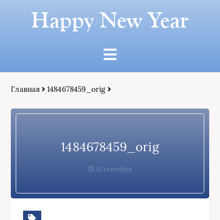
Happy New Year
Главная
1484678459_orig
1484678459_orig
12 сентября