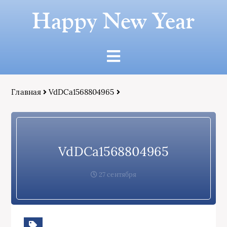
Happy New Year
Главная
VdDCa1568804965
VdDCa1568804965
27 сентября