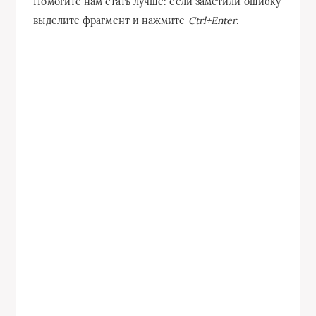
Помогите нам стать лучше: если заметили ошибку
выделите фрагмент и нажмите
Ctrl+Enter
.