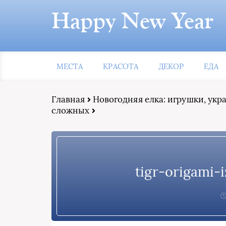
Happy New Year
МЕСТА
КРАСОТА
ДЕКОР
ЕДА
Главная
Новогодняя елка: игрушки, ук
сложных
tigr-origami