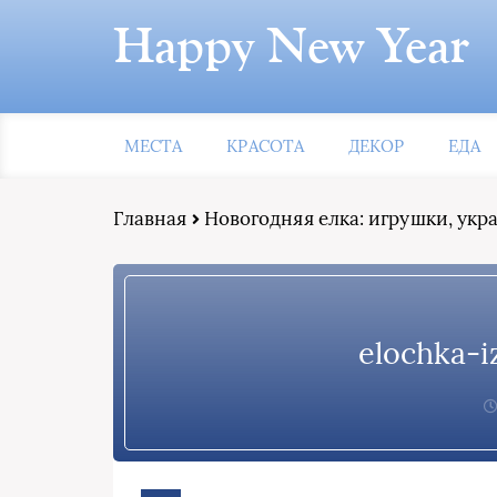
Happy New Year
МЕСТА
КРАСОТА
ДЕКОР
ЕДА
Главная
Новогодняя елка: игрушки, ук
elochka-