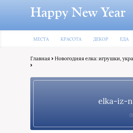
Happy New Year
МЕСТА
КРАСОТА
ДЕКОР
ЕДА
Главная
Новогодняя елка: игрушки, ук
elka-iz-