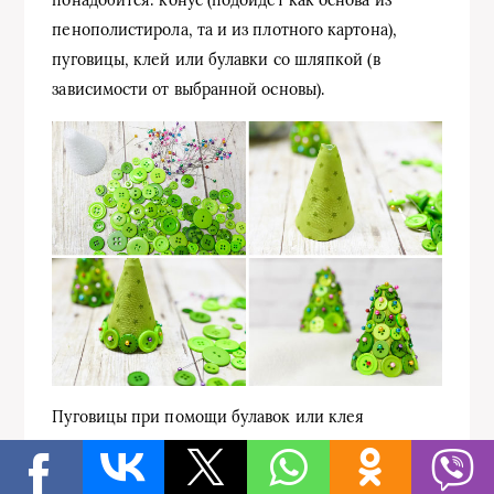
понадобится: конус (подойдет как основа из
пенополистирола, та и из плотного картона),
пуговицы, клей или булавки со шляпкой (в
зависимости от выбранной основы).
Пуговицы при помощи булавок или клея
прикрепить к основе в виде конуса по всей
поверхности. Постарайтесь сделать это так, чтобы