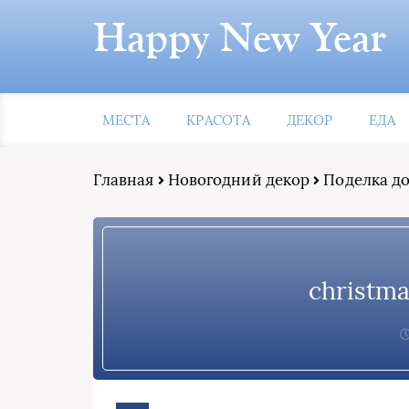
Happy New Year
МЕСТА
КРАСОТА
ДЕКОР
ЕДА
Главная
Новогодний декор
Поделка до
christm