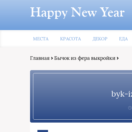
Happy New Year
МЕСТА
КРАСОТА
ДЕКОР
ЕДА
Главная
Бычок из фера выкройки
byk-i