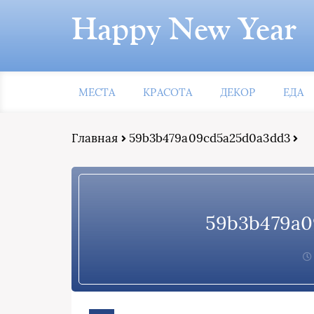
Happy New Year
МЕСТА
КРАСОТА
ДЕКОР
ЕДА
Главная
59b3b479a09cd5a25d0a3dd3
59b3b479a0