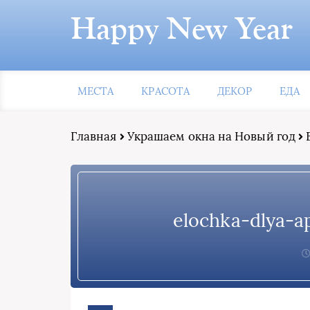
Happy New Year
МЕСТА
КРАСОТА
ДЕКОР
ЕДА
Главная
Украшаем окна на Новый год
elochka-dlya-ap