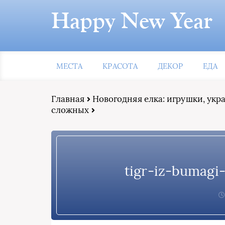
Happy New Year
МЕСТА
КРАСОТА
ДЕКОР
ЕДА
Главная
Новогодняя елка: игрушки, ук
сложных
tigr-iz-bumag