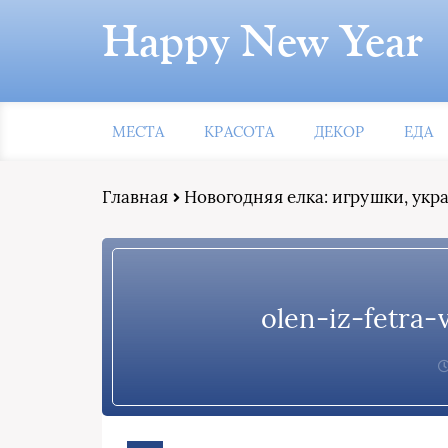
Happy New Year
МЕСТА
КРАСОТА
ДЕКОР
ЕДА
Главная
Новогодняя елка: игрушки, ук
olen-iz-fetra