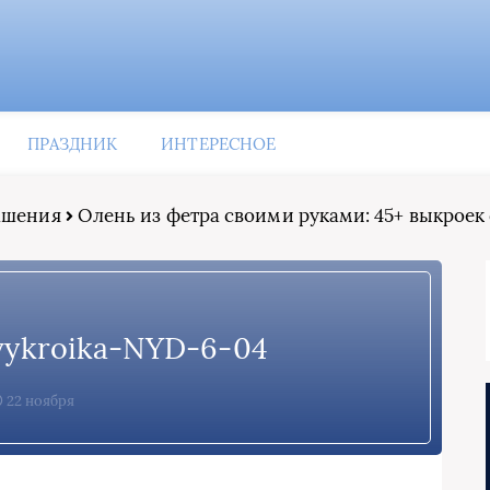
ПРАЗДНИК
ИНТЕРЕСНОЕ
рашения
Олень из фетра своими руками: 45+ выкроек
-vykroika-NYD-6-04
22 ноября