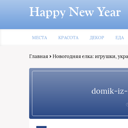
Happy New Year
МЕСТА
КРАСОТА
ДЕКОР
ЕДА
Главная
Новогодняя елка: игрушки, ук
domik-iz