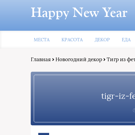
Happy New Year
МЕСТА
КРАСОТА
ДЕКОР
ЕДА
Главная
Новогодний декор
Тигр из фе
tigr-iz-