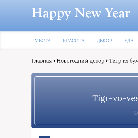
Happy New Year
МЕСТА
КРАСОТА
ДЕКОР
ЕДА
Главная
Новогодний декор
Тигр из бу
Tigr-vo-ve