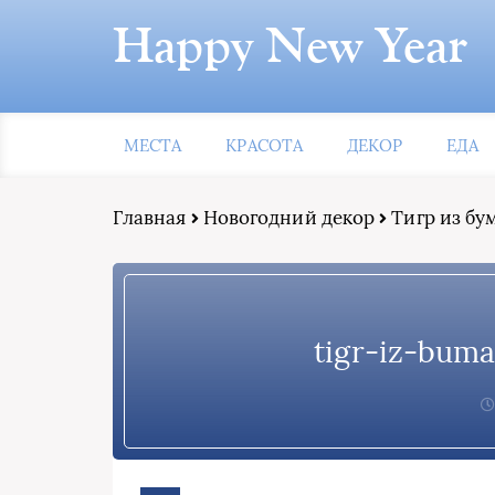
Happy New Year
МЕСТА
КРАСОТА
ДЕКОР
ЕДА
Главная
Новогодний декор
Тигр из бу
tigr-iz-buma