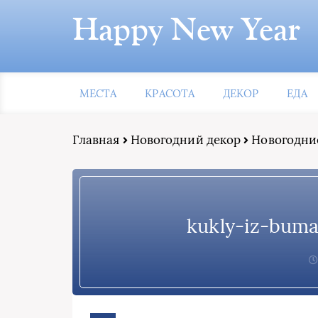
Happy New Year
МЕСТА
КРАСОТА
ДЕКОР
ЕДА
Главная
Новогодний декор
Новогодние
kukly-iz-bum