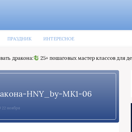
ПРАЗДНИК
ИНТЕРЕСНОЕ
вать дракона:
25+ пошаговых мастер классов для д
ракона-HNY_by-МК1-06
22 ноября