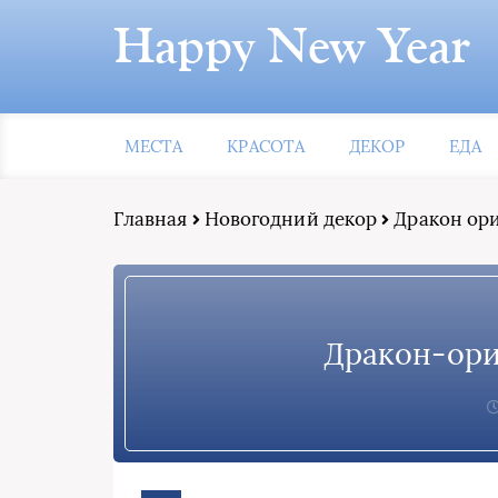
Happy New Year
МЕСТА
КРАСОТА
ДЕКОР
ЕДА
Главная
Новогодний декор
Дракон ор
Дракон-ори