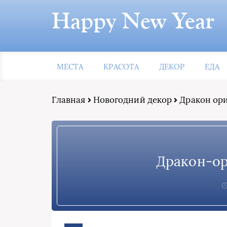
Happy New Year
МЕСТА
КРАСОТА
ДЕКОР
ЕДА
Главная
Новогодний декор
Дракон ор
Дракон-о