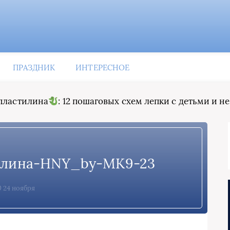
ПРАЗДНИК
ИНТЕРЕСНОЕ
 пластилина
: 12 пошаговых схем лепки с детьми и н
илина-HNY_by-МК9-23
24 ноября