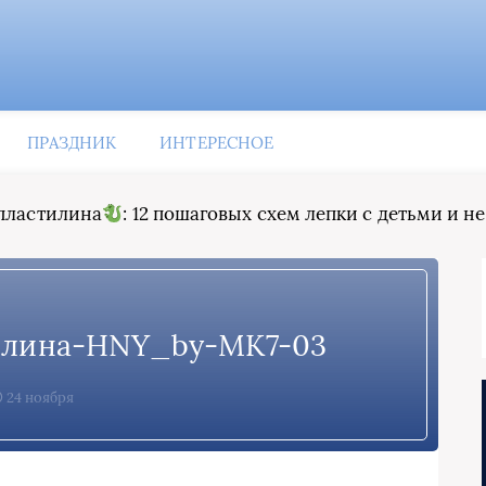
ПРАЗДНИК
ИНТЕРЕСНОЕ
 пластилина
: 12 пошаговых схем лепки с детьми и н
илина-HNY_by-МК7-03
24 ноября