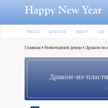
Happy New Year
МЕСТА
КРАСОТА
ДЕКОР
ЕДА
Главная
Новогодний декор
Дракон из
Дракон-из-пласт