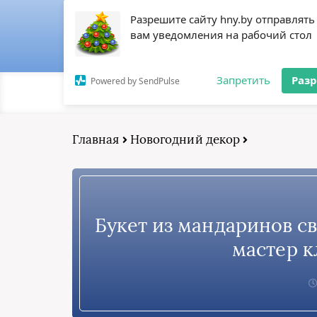
Happy New Year
Разрешите сайту hny.by отправлять
вам уведомления на рабочий стол
Запретить
Раз
Powered by SendPulse
МЕСТА
КРАСОТА
ДЕКОР
ЕДА
Главная
Новогодний декор
Букет из мандаринов с
мастер к