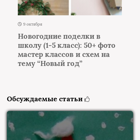
1 октября
е поделки в
Елка из мишу
 класс): 50+ фото
гирлянды на с
ассов и схем на
идей настенн
ый год”
Обсуждаемые статьи