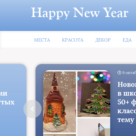
Happy New Year
МЕСТА
КРАСОТА
ДЕКОР
ЕДА
9 октя
Ново
ми
в шко
утых
50+ 
класс
тему