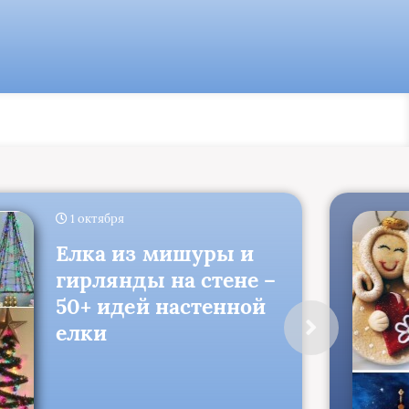
1 октября
Елка из мишуры и
гирлянды на стене –
50+ идей настенной
елки