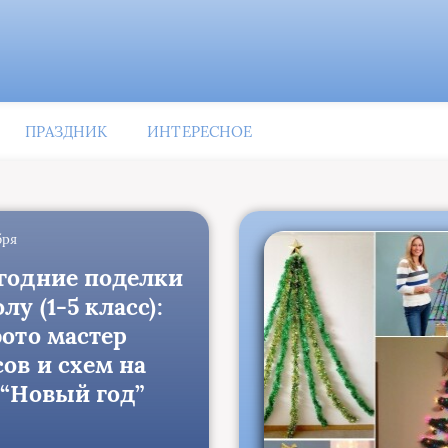
ПРАЗДНИК
ИНТЕРЕСНОЕ
бря
годние поделки
лу (1-5 класс):
фото мастер
ов и схем на
 “Новый год”