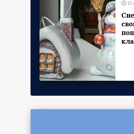
12
овый
Сне
сво
пош
кла
стола