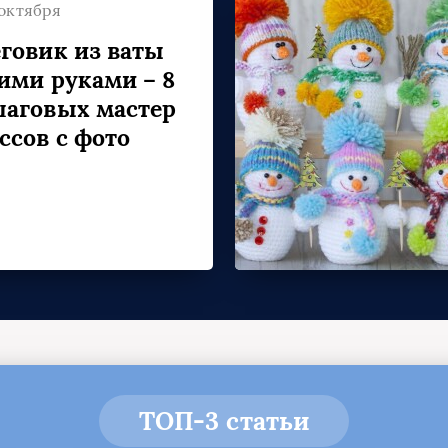
 октября
говик из ваты
ими руками – 8
аговых мастер
ссов с фото
ТОП-3 статьи