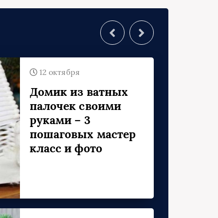
У
12 октября
Домик из ватных
палочек своими
руками – 3
пошаговых мастер
класс и фото