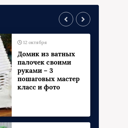
У
12 октября
Домик из ватных
палочек своими
руками – 3
пошаговых мастер
класс и фото