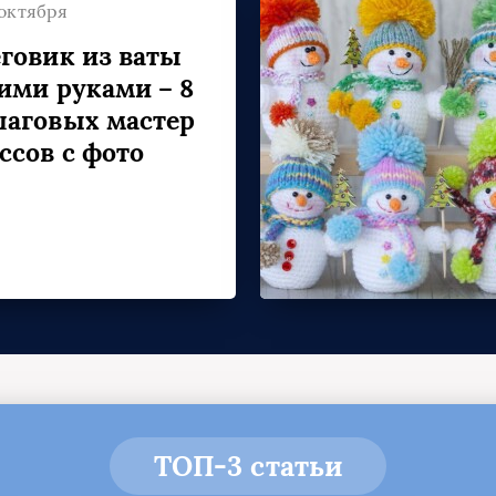
 октября
говик из ваты
ими руками – 8
аговых мастер
ссов с фото
ТОП-3 статьи