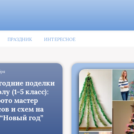
ПРАЗДНИК
ИНТЕРЕСНОЕ
бря
годние поделки
лу (1-5 класс):
фото мастер
ов и схем на
 “Новый год”