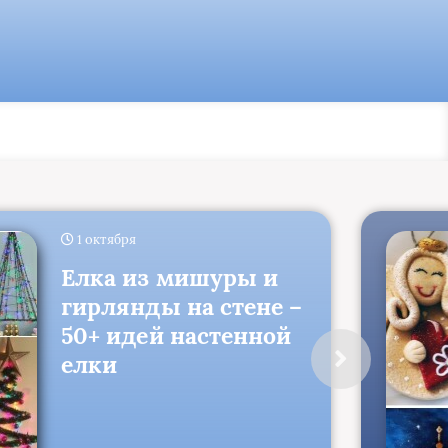
1 октября
Елка из мишуры и
гирлянды на стене –
50+ идей настенной
елки