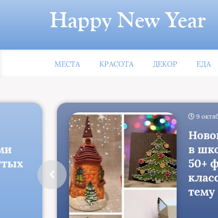
Happy New Year
МЕСТА
КРАСОТА
ДЕКОР
ЕДА
9 октя
Ново
ми
в шко
утых
50+ 
класс
тему