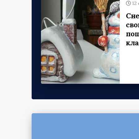
12
овый
Сне
сво
пош
кла
стола