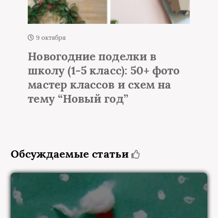
1 октября
делки в
Елка из мишуры и
с): 50+ фото
гирлянды на стене
 и схем на
идей настенной е
од”
Обсуждаемые статьи