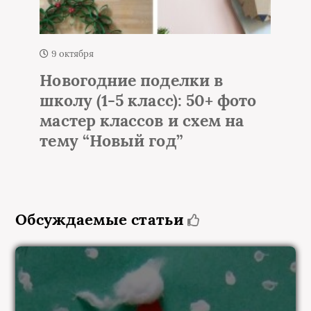
1 октября
и в
Елка из мишуры и
0+ фото
гирлянды на стене – 50
ем на
идей настенной елки
Обсуждаемые статьи