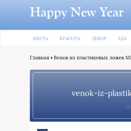
Happy New Year
МЕСТА
КРАСОТА
ДЕКОР
ЕДА
Главная
Венок из пластиковых ложек М
venok-iz-plast